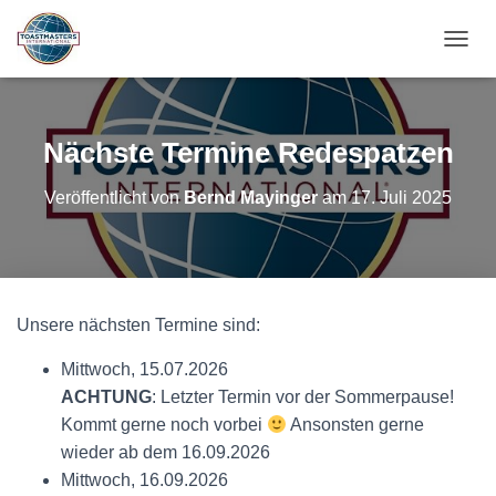
N
A
V
I
G
Nächste Termine Redespatzen
A
T
Veröffentlicht von
Bernd Mayinger
am
17. Juli 2025
I
O
N
U
M
S
Unsere nächsten Termine sind:
C
H
Mittwoch, 15.07.2026
A
L
ACHTUNG
: Letzter Termin vor der Sommerpause!
T
Kommt gerne noch vorbei
Ansonsten gerne
E
wieder ab dem 16.09.2026
N
Mittwoch, 16.09.2026